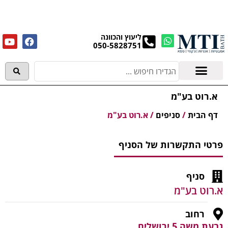
מנקים את העודפים במחירים מפתיעים אולם התצוגה
בעלי המלאכה 4, אשדוד! לפרטים לחצו..
ליעוץ והכוונה
050-5828751
אמבטיות וג'קוזי
מידע מקצועי
א.רוט בע"מ
דף הבית
/
סניפים
/
א.רוט בע"מ
פרטי התקשרות של הסניף
סניף
א.רוט בע"מ
רחוב
גבעת משה 5 ירושלים