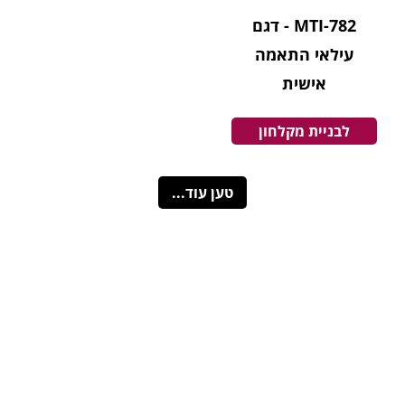
MTI-782 - דגם
עילאי התאמה
אישית
לבניית מקלחון
טען עוד...