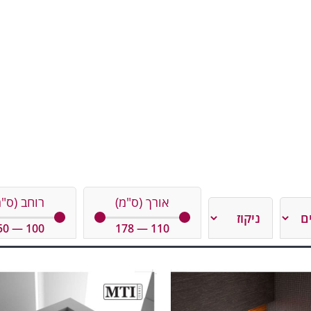
אורך (ס"מ)
רוחב (ס"מ
50
—
100
178
—
110