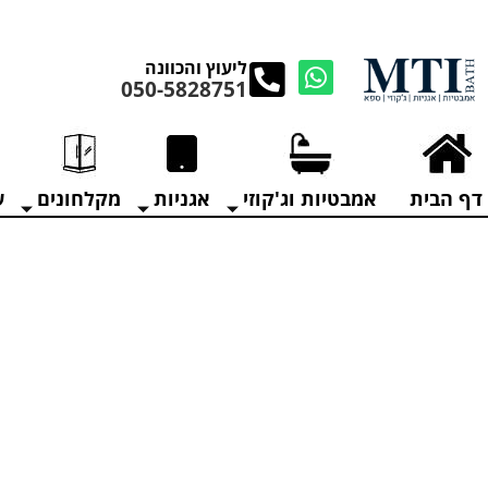
מנקים את העודפים במ
ליעוץ והכוונה
050-5828751
דף הבית
אמבטיות וג'קוזי
אגניות
מקלחונים
ע