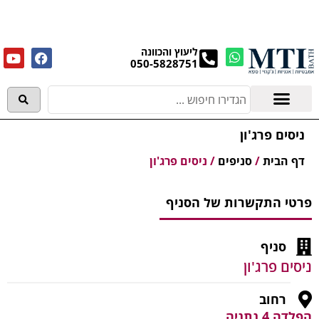
מנקים את העודפים במחירים מפתיעים אולם התצוגה
בעלי המלאכה 4, אשדוד! לפרטים לחצו..
ליעוץ והכוונה
050-5828751
אמבטיות וג'קוזי
מידע מקצועי
ניסים פרג'ון
דף הבית
/
סניפים
/
ניסים פרג'ון
פרטי התקשרות של הסניף
סניף
ניסים פרג'ון
רחוב
הפלדה 4 נתניה