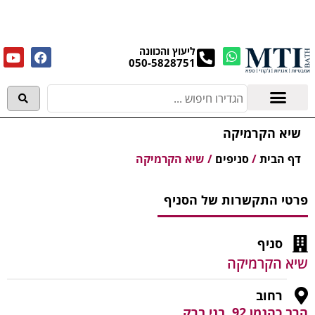
מנקים את העודפים במחירים מפתיעים אולם התצוגה
בעלי המלאכה 4, אשדוד! לפרטים לחצו..
ליעוץ והכוונה
050-5828751
אמבטיות וג'קוזי
מידע מקצועי
שיא הקרמיקה
דף הבית
/
סניפים
/
שיא הקרמיקה
פרטי התקשרות של הסניף
סניף
שיא הקרמיקה
רחוב
הרב כהנמן 92, בני ברק