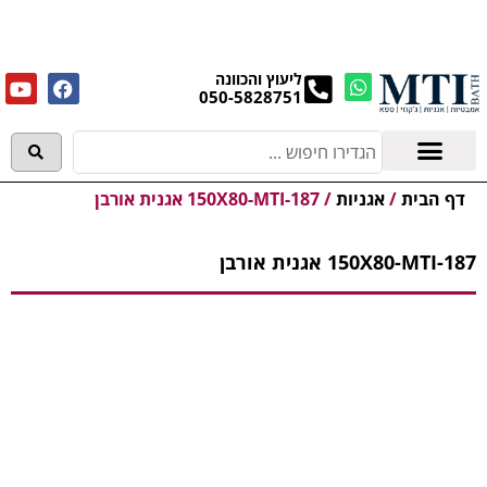
מנקים את העודפים במחירים מפתיעים אולם התצוגה
בעלי המלאכה 4, אשדוד! לפרטים לחצו..
ליעוץ והכוונה
050-5828751
אמבטיות וג'קוזי
מידע מקצועי
דף הבית
/
אגניות
/
150X80-MTI-187 אגנית אורבן
150X80-MTI-187 אגנית אורבן