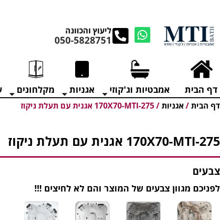
מנקים את העודפים במ
ליעוץ והכוונה
050-5828751
דף הבית
אמבטיות וג'קוזי
אגניות
מקלחונים
ע
דף הבית
/
אגניות
/
170X70-MTI-275 אגנית עם תעלת ניקוז
170X70-MTI-275 אגנית עם תעלת ניקוז
צבעים
לפניכם מגוון צבעים של המוצר והם לא לחיצים !!!