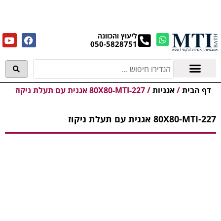
מנקים את העודפים במחירים מפתיעים אולם התצוגה
בעלי המלאכה 4, אשדוד! לפרטים לחצו..
ליעוץ והכוונה
050-5828751
אמבטיות וג'קוזי
מידע מקצועי
דף הבית
/
אגניות
/
80X80-MTI-227 אגנית עם תעלת ניקוז
80X80-MTI-227 אגנית עם תעלת ניקוז