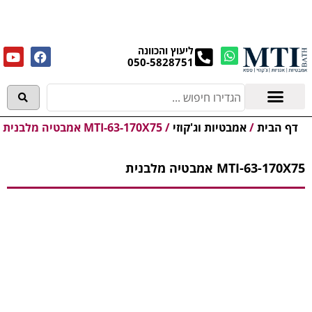
מנקים את העודפים במחירים מפתיעים אולם התצוגה
בעלי המלאכה 4, אשדוד! לפרטים לחצו..
ליעוץ והכוונה
050-5828751
אמבטיות וג'קוזי
מידע מקצועי
דף הבית
/
אמבטיות וג'קוזי
/
MTI-63-170X75 אמבטיה מלבנית
MTI-63-170X75 אמבטיה מלבנית