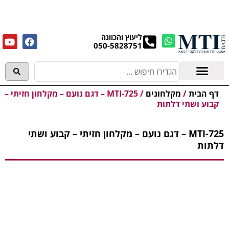
מנקים את העודפים במחירים מפתיעים אולם התצוגה
בעלי המלאכה 4, אשדוד! לפרטים לחצו..
ליעוץ והכוונה
050-5828751
אמבטיות וג'קוזי
מידע מקצועי
דף הבית
/
מקלחונים
/
MTI-725 – דגם נועם – מקלחון חזיתי –
קבוע ושתי דלתות
MTI-725 – דגם נועם – מקלחון חזיתי – קבוע ושתי
דלתות