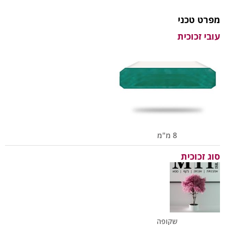
מפרט טכני
עובי זכוכית
8 מ"מ
סוג זכוכית
שקופה