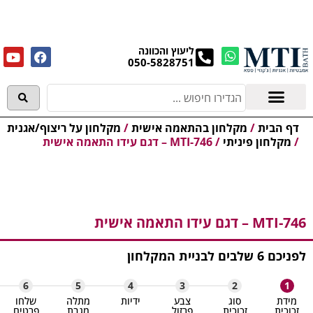
מנקים את העודפים במחירים מפתיעים אולם התצוגה
בעלי המלאכה 4, אשדוד! לפרטים לחצו..
ליעוץ והכוונה
050-5828751
אמבטיות וג'קוזי
מידע מקצועי
ף הבית
/
מקלחון בהתאמה אישית
/
מקלחון על ריצוף/אגנית
מקלחון פיניתי
/
MTI-746 – דגם עידו התאמה אישית
ו את המקלחון תוך 6 שלבים
 – דגם עידו התאמה אישית
שלבים לבניית המקלחון
6
5
4
3
2
1
ידת
סוג
צבע
ידיות
מתלה
שלחו
וכית
זכוכית
פרזול
מגבת
פרטים