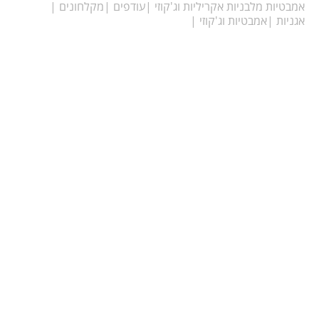
בטיות מלבניות אקריליות וג'קוזי
עודפים
מקלחונים
ניות
אמבטיות וג'קוזי
MTI BATH Copyright
עיצוב ובניה D.design