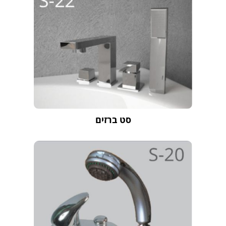
סט ברזים